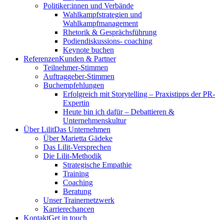
Politiker:innen und Verbände
Wahlkampfstrategien und
Wahlkampfmanagement
Rhetorik & Gesprächsführung
Podiendiskussions- coaching
Keynote buchen
Referenzen
Kunden & Partner
Teilnehmer-Stimmen
Auftraggeber-Stimmen
Buchempfehlungen
Erfolgreich mit Storytelling – Praxistipps der PR-
Expertin
Heute bin ich dafür – Debattieren &
Unternehmenskultur
Über Lilit
Das Unternehmen
Über Marietta Gädeke
Das Lilit-Versprechen
Die Lilit-Methodik
Strategische Empathie
Training
Coaching
Beratung
Unser Trainernetzwerk
Karrierechancen
Kontakt
Get in touch