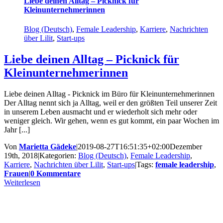
Liebe deinen Alltag – Picknick für
Kleinunternehmerinnen
Blog (Deutsch)
,
Female Leadership
,
Karriere
,
Nachrichten
über Lilit
,
Start-ups
Liebe deinen Alltag – Picknick für
Kleinunternehmerinnen
Liebe deinen Alltag - Picknick im Büro für Kleinunternehmerinnen
Der Alltag nennt sich ja Alltag, weil er den größten Teil unserer Zeit
in unserem Leben ausmacht und er wiederholt sich mehr oder
weniger gleich. Wir gehen, wenn es gut kommt, ein paar Wochen im
Jahr [...]
Von
Marietta Gädeke
|
2019-08-27T16:51:35+02:00
Dezember
19th, 2018
|
Kategorien:
Blog (Deutsch)
,
Female Leadership
,
Karriere
,
Nachrichten über Lilit
,
Start-ups
|
Tags:
female leadership
,
Frauen
|
0 Kommentare
Weiterlesen