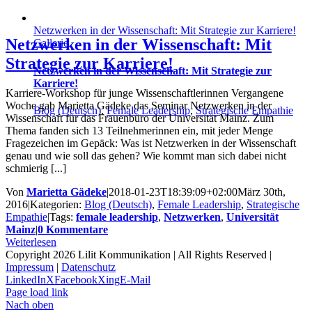
Netzwerken in der Wissenschaft: Mit Strategie zur Karriere!
Netzwerken in der Wissenschaft: Mit
Gallerie
Strategie zur Karriere!
Netzwerken in der Wissenschaft: Mit Strategie zur
Karriere!
Karriere-Workshop für junge Wissenschaftlerinnen Vergangene
Woche gab Marietta Gädeke das Seminar Netzwerken in der
Blog (Deutsch)
,
Female Leadership
,
Strategische Empathie
Wissenschaft für das Frauenbüro der Universität Mainz. Zum
Thema fanden sich 13 Teilnehmerinnen ein, mit jeder Menge
Fragezeichen im Gepäck: Was ist Netzwerken in der Wissenschaft
genau und wie soll das gehen? Wie kommt man sich dabei nicht
schmierig [...]
Von
Marietta Gädeke
|
2018-01-23T18:39:09+02:00
März 30th,
2016
|
Kategorien:
Blog (Deutsch)
,
Female Leadership
,
Strategische
Empathie
|
Tags:
female leadership
,
Netzwerken
,
Universität
Mainz
|
0 Kommentare
Weiterlesen
Copyright 2026 Lilit Kommunikation | All Rights Reserved |
Impressum
|
Datenschutz
LinkedIn
X
Facebook
Xing
E-Mail
Page load link
Nach oben