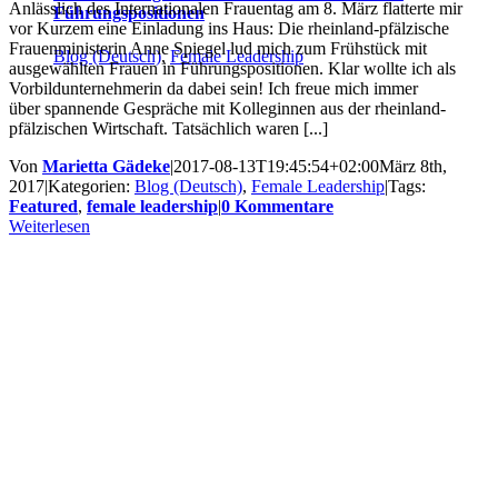
Anlässlich des Internationalen Frauentag am 8. März flatterte mir
Führungspositionen
vor Kurzem eine Einladung ins Haus: Die rheinland-pfälzische
Frauenministerin Anne Spiegel lud mich zum Frühstück mit
Blog (Deutsch)
,
Female Leadership
ausgewählten Frauen in Führungspositionen. Klar wollte ich als
Vorbildunternehmerin da dabei sein! Ich freue mich immer
über spannende Gespräche mit Kolleginnen aus der rheinland-
pfälzischen Wirtschaft. Tatsächlich waren [...]
Von
Marietta Gädeke
|
2017-08-13T19:45:54+02:00
März 8th,
2017
|
Kategorien:
Blog (Deutsch)
,
Female Leadership
|
Tags:
Featured
,
female leadership
|
0 Kommentare
Weiterlesen