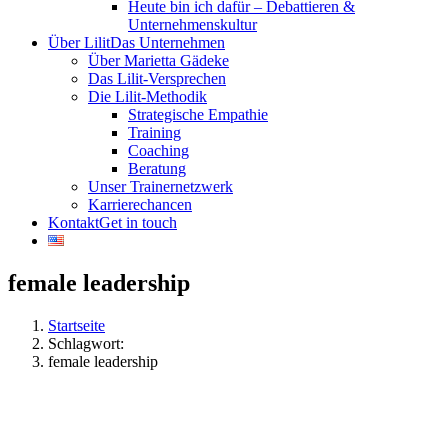
Heute bin ich dafür – Debattieren &
Unternehmenskultur
Über Lilit
Das Unternehmen
Über Marietta Gädeke
Das Lilit-Versprechen
Die Lilit-Methodik
Strategische Empathie
Training
Coaching
Beratung
Unser Trainernetzwerk
Karrierechancen
Kontakt
Get in touch
female leadership
Startseite
Schlagwort:
female leadership