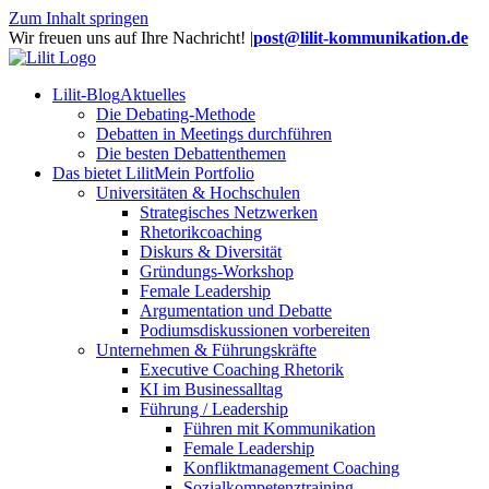
Zum Inhalt springen
Wir freuen uns auf Ihre Nachricht!
|
post@lilit-kommunikation.de
Lilit-Blog
Aktuelles
Die Debating-Methode
Debatten in Meetings durchführen
Die besten Debattenthemen
Das bietet Lilit
Mein Portfolio
Universitäten & Hochschulen
Strategisches Netzwerken
Rhetorikcoaching
Diskurs & Diversität
Gründungs-Workshop
Female Leadership
Argumentation und Debatte
Podiumsdiskussionen vorbereiten
Unternehmen & Führungskräfte
Executive Coaching Rhetorik
KI im Businessalltag
Führung / Leadership
Führen mit Kommunikation
Female Leadership
Konfliktmanagement Coaching
Sozialkompetenztraining