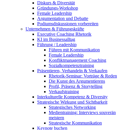
Diskurs & Diversität
Gründungs-Workshop
Female Leadership
Argumentation und Debatte
Podiumsdiskussionen vorbereiten
Unternehmen & Führungskräfte
Executive Coaching Rhetorik
KI im Businessalltag
Führung / Leadership
Führen mit Kommunikation
Female Leadership
Konfliktmanagement Coaching
Sozialkompetenztraining
Präsentieren, Verhandeln & Verkaufen
Rhetorik-Seminar: Vorträge & Reden
Die Kunst des Argumentierens
Profil, Präsenz & Storytelling
Verkaufstraining
Interkulturelle Kompetenz & Diversity
Strategische Wirkung und Sichtbarkeit
Strategisches Networking
Medientraining: Interviews souverän
meistern
Strategische Kommunikation
Keynote buchen