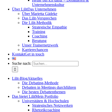
Heute bin ich dafür – Debattieren &
Unternehmenskultur
Über Lilit
Das Unternehmen
Über Marietta Gädeke
Das Lilit-Versprechen
Die Lilit-Methodik
Strategische Empathie
Training
Coaching
Beratung
Unser Trainernetzwerk
Karrierechancen
Kontakt
Get in touch
Suche nach:
Lilit-Blog
Aktuelles
Die Debating-Methode
Debatten in Meetings durchführen
Die besten Debattenthemen
Das bietet Lilit
Mein Portfolio
Universitäten & Hochschulen
Strategisches Netzwerken
Rhetorikcoaching