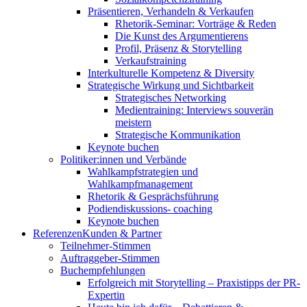
Präsentieren, Verhandeln & Verkaufen
Rhetorik-Seminar: Vorträge & Reden
Die Kunst des Argumentierens
Profil, Präsenz & Storytelling
Verkaufstraining
Interkulturelle Kompetenz & Diversity
Strategische Wirkung und Sichtbarkeit
Strategisches Networking
Medientraining: Interviews souverän
meistern
Strategische Kommunikation
Keynote buchen
Politiker:innen und Verbände
Wahlkampfstrategien und
Wahlkampfmanagement
Rhetorik & Gesprächsführung
Podiendiskussions- coaching
Keynote buchen
Referenzen
Kunden & Partner
Teilnehmer-Stimmen
Auftraggeber-Stimmen
Buchempfehlungen
Erfolgreich mit Storytelling – Praxistipps der PR-
Expertin