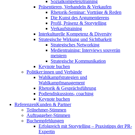
Sozialkompetenztraining
Präsentieren, Verhandeln & Verkaufen
Rhetorik-Seminar: Vorträge & Reden
Die Kunst des Argumentierens
Profil, Präsenz & Storytelling
Verkaufstraining
Interkulturelle Kompetenz & Diversity
Strategische Wirkung und Sichtbarkeit
Strategisches Networking
Medientraining: Interviews souverän
meistern
Strategische Kommunikation
Keynote buchen
Politiker:innen und Verbände
Wahlkampfstrategien und
Wahlkampfmanagement
Rhetorik & Gesprächsführung
Podiendiskussions- coaching
Keynote buchen
Referenzen
Kunden & Partner
Teilnehmer-Stimmen
Auftraggeber-Stimmen
Buchempfehlungen
Erfolgreich mit Storytelling – Praxistipps der PR-
Expertin