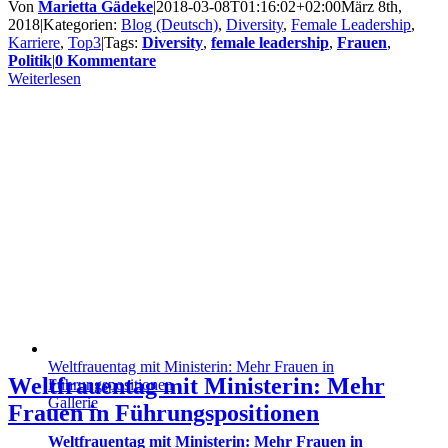
Von
Marietta Gädeke
|
2018-03-08T01:16:02+02:00
März 8th,
2018
|
Kategorien:
Blog (Deutsch)
,
Diversity
,
Female Leadership
,
Karriere
,
Top3
|
Tags:
Diversity
,
female leadership
,
Frauen
,
Politik
|
0 Kommentare
Weiterlesen
Weltfrauentag mit Ministerin: Mehr Frauen in
Weltfrauentag mit Ministerin: Mehr
Führungspositionen
Gallerie
Frauen in Führungspositionen
Weltfrauentag mit Ministerin: Mehr Frauen in