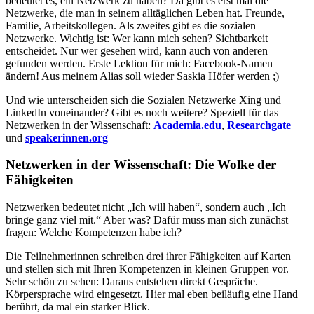
bedeutet es, ein Netzwerk zu haben? Da gibt es erst mal die
Netzwerke, die man in seinem alltäglichen Leben hat. Freunde,
Familie, Arbeitskollegen. Als zweites gibt es die sozialen
Netzwerke. Wichtig ist: Wer kann mich sehen? Sichtbarkeit
entscheidet. Nur wer gesehen wird, kann auch von anderen
gefunden werden. Erste Lektion für mich: Facebook-Namen
ändern! Aus meinem Alias soll wieder Saskia Höfer werden ;)
Und wie unterscheiden sich die Sozialen Netzwerke Xing und
LinkedIn voneinander? Gibt es noch weitere? Speziell für das
Netzwerken in der Wissenschaft:
Academia.edu
,
Researchgate
und
speakerinnen.org
Netzwerken in der Wissenschaft: Die Wolke der
Fähigkeiten
Netzwerken bedeutet nicht „Ich will haben“, sondern auch „Ich
bringe ganz viel mit.“ Aber was? Dafür muss man sich zunächst
fragen: Welche Kompetenzen habe ich?
Die Teilnehmerinnen schreiben drei ihrer Fähigkeiten auf Karten
und stellen sich mit Ihren Kompetenzen in kleinen Gruppen vor.
Sehr schön zu sehen: Daraus entstehen direkt Gespräche.
Körpersprache wird eingesetzt. Hier mal eben beiläufig eine Hand
berührt, da mal ein starker Blick.