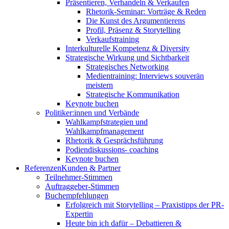
Präsentieren, Verhandeln & Verkaufen
Rhetorik-Seminar: Vorträge & Reden
Die Kunst des Argumentierens
Profil, Präsenz & Storytelling
Verkaufstraining
Interkulturelle Kompetenz & Diversity
Strategische Wirkung und Sichtbarkeit
Strategisches Networking
Medientraining: Interviews souverän
meistern
Strategische Kommunikation
Keynote buchen
Politiker:innen und Verbände
Wahlkampfstrategien und
Wahlkampfmanagement
Rhetorik & Gesprächsführung
Podiendiskussions- coaching
Keynote buchen
Referenzen
Kunden & Partner
Teilnehmer-Stimmen
Auftraggeber-Stimmen
Buchempfehlungen
Erfolgreich mit Storytelling – Praxistipps der PR-
Expertin
Heute bin ich dafür – Debattieren &