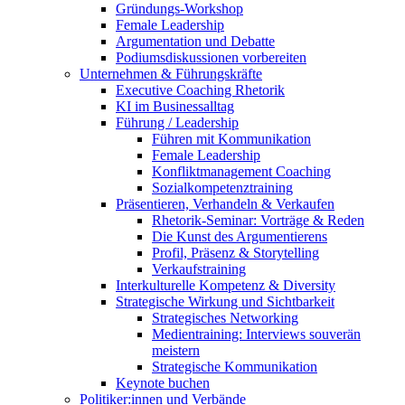
Gründungs-Workshop
Female Leadership
Argumentation und Debatte
Podiumsdiskussionen vorbereiten
Unternehmen & Führungskräfte
Executive Coaching Rhetorik
KI im Businessalltag
Führung / Leadership
Führen mit Kommunikation
Female Leadership
Konfliktmanagement Coaching
Sozialkompetenztraining
Präsentieren, Verhandeln & Verkaufen
Rhetorik-Seminar: Vorträge & Reden
Die Kunst des Argumentierens
Profil, Präsenz & Storytelling
Verkaufstraining
Interkulturelle Kompetenz & Diversity
Strategische Wirkung und Sichtbarkeit
Strategisches Networking
Medientraining: Interviews souverän
meistern
Strategische Kommunikation
Keynote buchen
Politiker:innen und Verbände