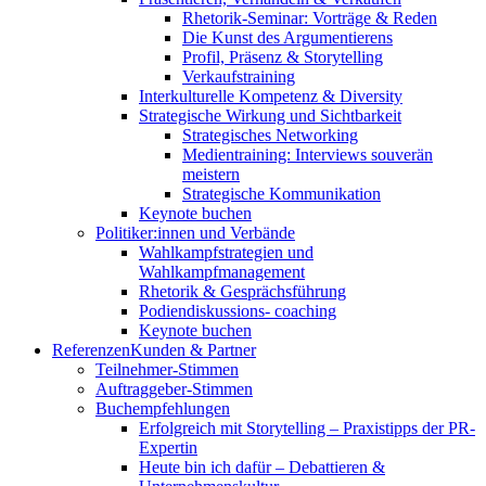
Rhetorik-Seminar: Vorträge & Reden
Die Kunst des Argumentierens
Profil, Präsenz & Storytelling
Verkaufstraining
Interkulturelle Kompetenz & Diversity
Strategische Wirkung und Sichtbarkeit
Strategisches Networking
Medientraining: Interviews souverän
meistern
Strategische Kommunikation
Keynote buchen
Politiker:innen und Verbände
Wahlkampfstrategien und
Wahlkampfmanagement
Rhetorik & Gesprächsführung
Podiendiskussions- coaching
Keynote buchen
Referenzen
Kunden & Partner
Teilnehmer-Stimmen
Auftraggeber-Stimmen
Buchempfehlungen
Erfolgreich mit Storytelling – Praxistipps der PR-
Expertin
Heute bin ich dafür – Debattieren &