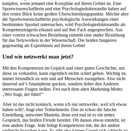
knüpfen, wenn jemand eine Koryphäe auf ihrem Gebiet ist. Eine
Sportwissenschaftlerin und eine Psychologiedoktorandin haben auf
den ersten Blick keine großen Überschneidungspunkte. Möchte aber
die Sportwissenschaftlerin psychologische Auswirkungen einer
bestimmten Sportart untersuchen, wird Psychologiedoktorandin als
Kompetenzträgerin erkannt und auf ihre Fach angesprochen. Aus
einer vorerst schwachen Beziehung entsteht eine starke Beziehung
für das Netzwerken in der Wissenschaft. Die beiden fungieren
gegenseitig als Expertinnen auf ihrem Gebiet
Und wie netzwerkt man jetzt?
Mit den Kompetenzen im Gepäck und einer guten Geschichte, um
diese zu verkaufen, kann eigentlich nichts schief gehen. Wichtig ist,
immer freundlich zu sein und auf Menschen zuzugehen. Also nicht
dauernd auf’s Smartphone gucken, sondern lieber den Anderen
interessante Fragen stellen. Frei nach dem alten Marketing-Motto:
„Wer fragt, der führt!“
Aber ist das nicht komisch, wenn ich nur netzwerke, weil ich etwas
haben will?, fragt eine Teilnehmerin. Das ist schon die falsche
Einstellung, antwortet Marietta, denn erst mal ist es ein nettes
Gespräch, das beiden Freude bereitet. Ob daraus etwas entsteht, ist
eine andere Frage. Jede bringt Kompetenzen mit, die der andere
vielleicht brauchen kann. Es gibt also keinen Grund sich schlecht zu