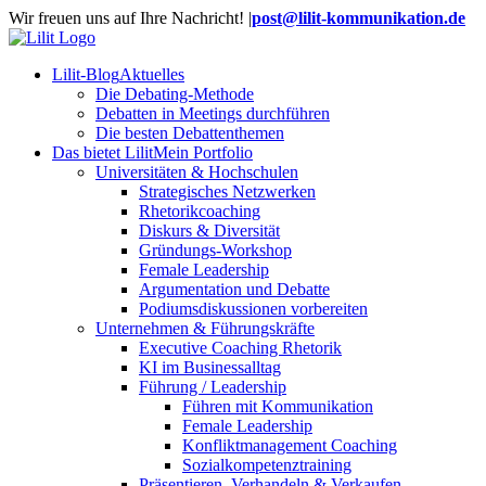
Zum
Wir freuen uns auf Ihre Nachricht!
|
post@lilit-kommunikation.de
Inhalt
springen
Lilit-Blog
Aktuelles
Die Debating-Methode
Debatten in Meetings durchführen
Die besten Debattenthemen
Das bietet Lilit
Mein Portfolio
Universitäten & Hochschulen
Strategisches Netzwerken
Rhetorikcoaching
Diskurs & Diversität
Gründungs-Workshop
Female Leadership
Argumentation und Debatte
Podiumsdiskussionen vorbereiten
Unternehmen & Führungskräfte
Executive Coaching Rhetorik
KI im Businessalltag
Führung / Leadership
Führen mit Kommunikation
Female Leadership
Konfliktmanagement Coaching
Sozialkompetenztraining
Präsentieren, Verhandeln & Verkaufen