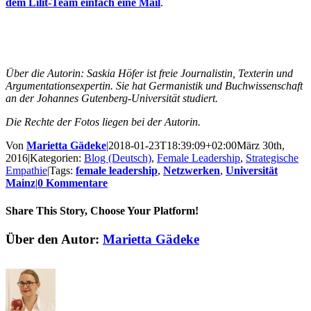
dem Lilit-Team einfach eine Mail
.
Über die Autorin: Saskia Höfer ist freie Journalistin, Texterin und
Argumentationsexpertin. Sie hat Germanistik und Buchwissenschaft
an der Johannes Gutenberg-Universität studiert.
Die Rechte der Fotos liegen bei der Autorin.
Von
Marietta Gädeke
|
2018-01-23T18:39:09+02:00
März 30th,
2016
|
Kategorien:
Blog (Deutsch)
,
Female Leadership
,
Strategische
Empathie
|
Tags:
female leadership
,
Netzwerken
,
Universität
Mainz
|
0 Kommentare
Share This Story, Choose Your Platform!
Facebook
X
Reddit
LinkedIn
Tumblr
Pinterest
Vk
E-
Über den Autor:
Marietta Gädeke
Mail