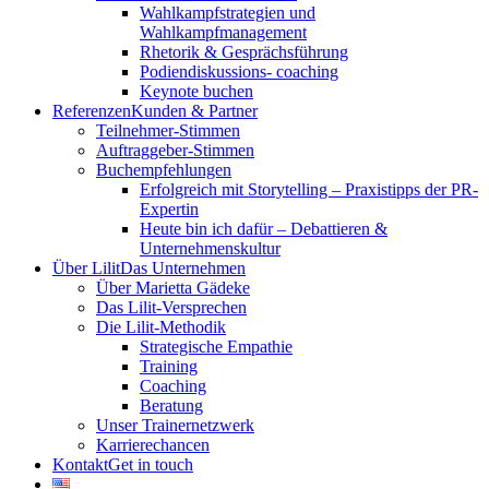
Wahlkampfstrategien und
Wahlkampfmanagement
Rhetorik & Gesprächsführung
Podiendiskussions- coaching
Keynote buchen
Referenzen
Kunden & Partner
Teilnehmer-Stimmen
Auftraggeber-Stimmen
Buchempfehlungen
Erfolgreich mit Storytelling – Praxistipps der PR-
Expertin
Heute bin ich dafür – Debattieren &
Unternehmenskultur
Über Lilit
Das Unternehmen
Über Marietta Gädeke
Das Lilit-Versprechen
Die Lilit-Methodik
Strategische Empathie
Training
Coaching
Beratung
Unser Trainernetzwerk
Karrierechancen
Kontakt
Get in touch