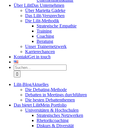
Unternehmenskultur
Über Lilit
Das Unternehmen
Über Marietta Gädeke
Das Lilit-Versprechen
Die Lilit-Methodik
Strategische Empathie
Training
Coaching
Beratung
Unser Trainernetzwerk
Karrierechancen
Kontakt
Get in touch
Suche
nach:
Lilit-Blog
Aktuelles
Die Debating-Methode
Debatten in Meetings durchführen
Die besten Debattenthemen
Das bietet Lilit
Mein Portfolio
Universitäten & Hochschulen
Strategisches Netzwerken
Rhetorikcoaching
Diskurs & Diversität