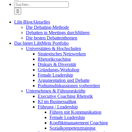
Suche
nach:
Lilit-Blog
Aktuelles
Die Debating-Methode
Debatten in Meetings durchführen
Die besten Debattenthemen
Das bietet Lilit
Mein Portfolio
Universitäten & Hochschulen
Strategisches Netzwerken
Rhetorikcoaching
Diskurs & Diversität
Gründungs-Workshop
Female Leadership
Argumentation und Debatte
Podiumsdiskussionen vorbereiten
Unternehmen & Führungskräfte
Executive Coaching Rhetorik
KI im Businessalltag
Führung / Leadership
Führen mit Kommunikation
Female Leadership
Konfliktmanagement Coaching
Sozialkompetenztraining