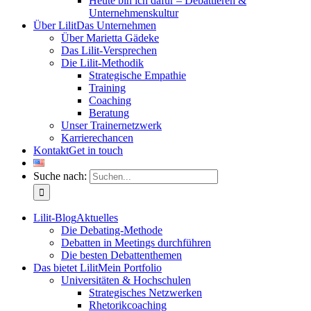
Heute bin ich dafür – Debattieren &
Unternehmenskultur
Über Lilit
Das Unternehmen
Über Marietta Gädeke
Das Lilit-Versprechen
Die Lilit-Methodik
Strategische Empathie
Training
Coaching
Beratung
Unser Trainernetzwerk
Karrierechancen
Kontakt
Get in touch
Suche nach:
Lilit-Blog
Aktuelles
Die Debating-Methode
Debatten in Meetings durchführen
Die besten Debattenthemen
Das bietet Lilit
Mein Portfolio
Universitäten & Hochschulen
Strategisches Netzwerken
Rhetorikcoaching