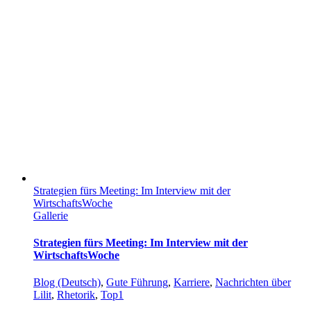
Strategien fürs Meeting: Im Interview mit der
WirtschaftsWoche
Gallerie
Strategien fürs Meeting: Im Interview mit der
WirtschaftsWoche
Blog (Deutsch)
,
Gute Führung
,
Karriere
,
Nachrichten über
Lilit
,
Rhetorik
,
Top1