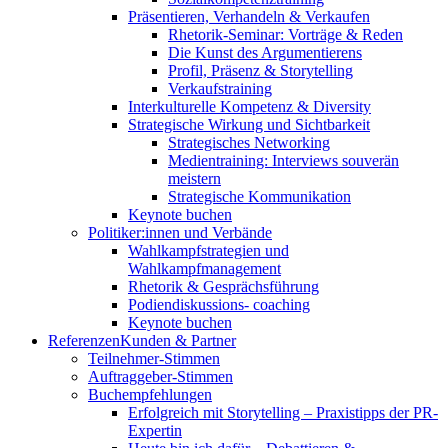
Präsentieren, Verhandeln & Verkaufen
Rhetorik-Seminar: Vorträge & Reden
Die Kunst des Argumentierens
Profil, Präsenz & Storytelling
Verkaufstraining
Interkulturelle Kompetenz & Diversity
Strategische Wirkung und Sichtbarkeit
Strategisches Networking
Medientraining: Interviews souverän
meistern
Strategische Kommunikation
Keynote buchen
Politiker:innen und Verbände
Wahlkampfstrategien und
Wahlkampfmanagement
Rhetorik & Gesprächsführung
Podiendiskussions- coaching
Keynote buchen
Referenzen
Kunden & Partner
Teilnehmer-Stimmen
Auftraggeber-Stimmen
Buchempfehlungen
Erfolgreich mit Storytelling – Praxistipps der PR-
Expertin