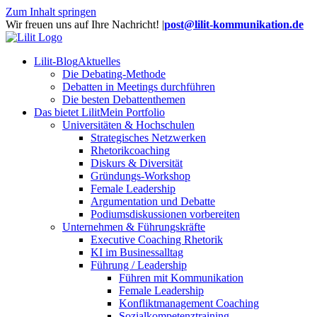
Zum Inhalt springen
Wir freuen uns auf Ihre Nachricht!
|
post@lilit-kommunikation.de
Lilit-Blog
Aktuelles
Die Debating-Methode
Debatten in Meetings durchführen
Die besten Debattenthemen
Das bietet Lilit
Mein Portfolio
Universitäten & Hochschulen
Strategisches Netzwerken
Rhetorikcoaching
Diskurs & Diversität
Gründungs-Workshop
Female Leadership
Argumentation und Debatte
Podiumsdiskussionen vorbereiten
Unternehmen & Führungskräfte
Executive Coaching Rhetorik
KI im Businessalltag
Führung / Leadership
Führen mit Kommunikation
Female Leadership
Konfliktmanagement Coaching
Sozialkompetenztraining