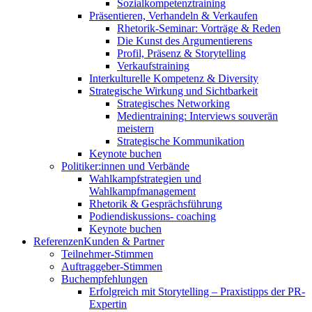
Sozialkompetenztraining
Präsentieren, Verhandeln & Verkaufen
Rhetorik-Seminar: Vorträge & Reden
Die Kunst des Argumentierens
Profil, Präsenz & Storytelling
Verkaufstraining
Interkulturelle Kompetenz & Diversity
Strategische Wirkung und Sichtbarkeit
Strategisches Networking
Medientraining: Interviews souverän
meistern
Strategische Kommunikation
Keynote buchen
Politiker:innen und Verbände
Wahlkampfstrategien und
Wahlkampfmanagement
Rhetorik & Gesprächsführung
Podiendiskussions- coaching
Keynote buchen
Referenzen
Kunden & Partner
Teilnehmer-Stimmen
Auftraggeber-Stimmen
Buchempfehlungen
Erfolgreich mit Storytelling – Praxistipps der PR-
Expertin