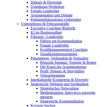
Diskurs & Diversität
Gründungs-Workshop
Female Leadership
Argumentation und Debatte
Podiumsdiskussionen vorbereiten
Unternehmen & Führungskräfte
Executive Coaching Rhetorik
KI im Businessalltag
Führung / Leadership
Führen mit Kommunikation
Female Leadership
Konfliktmanagement Coaching
Sozialkompetenztraining
Präsentieren, Verhandeln & Verkaufen
Rhetorik-Seminar: Vorträge & Reden
Die Kunst des Argumentierens
Profil, Präsenz & Storytelling
Verkaufstraining
Interkulturelle Kompetenz & Diversity
Strategische Wirkung und Sichtbarkeit
Strategisches Networking
Medientraining: Interviews souverän
meistern
Strategische Kommunikation
Keynote buchen