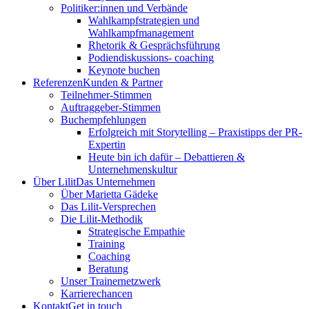
Politiker:innen und Verbände
Wahlkampfstrategien und
Wahlkampfmanagement
Rhetorik & Gesprächsführung
Podiendiskussions- coaching
Keynote buchen
Referenzen
Kunden & Partner
Teilnehmer-Stimmen
Auftraggeber-Stimmen
Buchempfehlungen
Erfolgreich mit Storytelling – Praxistipps der PR-
Expertin
Heute bin ich dafür – Debattieren &
Unternehmenskultur
Über Lilit
Das Unternehmen
Über Marietta Gädeke
Das Lilit-Versprechen
Die Lilit-Methodik
Strategische Empathie
Training
Coaching
Beratung
Unser Trainernetzwerk
Karrierechancen
Kontakt
Get in touch