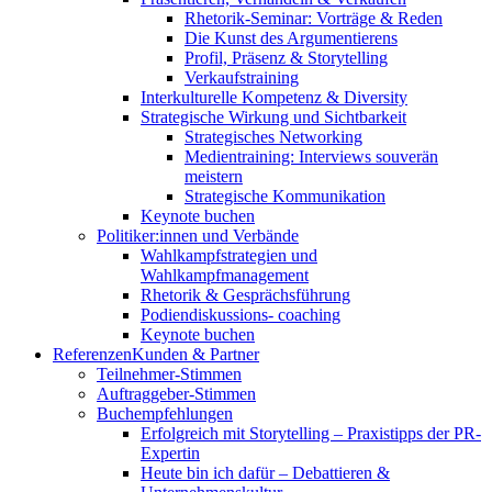
Rhetorik-Seminar: Vorträge & Reden
Die Kunst des Argumentierens
Profil, Präsenz & Storytelling
Verkaufstraining
Interkulturelle Kompetenz & Diversity
Strategische Wirkung und Sichtbarkeit
Strategisches Networking
Medientraining: Interviews souverän
meistern
Strategische Kommunikation
Keynote buchen
Politiker:innen und Verbände
Wahlkampfstrategien und
Wahlkampfmanagement
Rhetorik & Gesprächsführung
Podiendiskussions- coaching
Keynote buchen
Referenzen
Kunden & Partner
Teilnehmer-Stimmen
Auftraggeber-Stimmen
Buchempfehlungen
Erfolgreich mit Storytelling – Praxistipps der PR-
Expertin
Heute bin ich dafür – Debattieren &