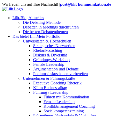
Zum
Wir freuen uns auf Ihre Nachricht!
|
post@lilit-kommunikation.de
Inhalt
springen
Lilit-Blog
Aktuelles
Die Debating-Methode
Debatten in Meetings durchführen
Die besten Debattenthemen
Das bietet Lilit
Mein Portfolio
Universitäten & Hochschulen
Strategisches Netzwerken
Rhetorikcoaching
Diskurs & Diversität
Gründungs-Workshop
Female Leadership
Argumentation und Debatte
Podiumsdiskussionen vorbereiten
Unternehmen & Führungskräfte
Executive Coaching Rhetorik
KI im Businessalltag
Führung / Leadership
Führen mit Kommunikation
Female Leadership
Konfliktmanagement Coaching
Sozialkompetenztraining
Präsentieren, Verhandeln & Verkaufen