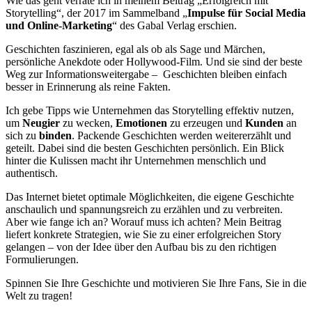
Wie das geht verrate ich in meinem Beitrag „Erfolgreich mit
Storytelling“, der 2017 im Sammelband „
Impulse für Social Media
und Online-Marketing
“ des Gabal Verlag erschien.
Geschichten faszinieren, egal als ob als Sage und Märchen,
persönliche Anekdote oder Hollywood-Film. Und sie sind der beste
Weg zur Informationsweitergabe – Geschichten bleiben einfach
besser in Erinnerung als reine Fakten.
Ich gebe Tipps wie Unternehmen das Storytelling effektiv nutzen,
um
Neugier
zu wecken,
Emotionen
zu erzeugen und
Kunden
an
sich zu
binden
. Packende Geschichten werden weitererzählt und
geteilt. Dabei sind die besten Geschichten persönlich. Ein Blick
hinter die Kulissen macht ihr Unternehmen menschlich und
authentisch.
Das Internet bietet optimale Möglichkeiten, die eigene Geschichte
anschaulich und spannungsreich zu erzählen und zu verbreiten.
Aber wie fange ich an? Worauf muss ich achten? Mein Beitrag
liefert konkrete Strategien, wie Sie zu einer erfolgreichen Story
gelangen – von der Idee über den Aufbau bis zu den richtigen
Formulierungen.
Spinnen Sie Ihre Geschichte und motivieren Sie Ihre Fans, Sie in die
Welt zu tragen!