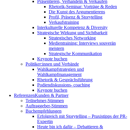
Präsentieren, Verhandeln & Verkaufen
Rhetorik-Seminar: Vorträge & Reden
Die Kunst des Argumentierens
Profil, Präsenz & Storytelling
Verkaufstraining
Interkulturelle Kompetenz & Diversity
Strategische Wirkung und Sichtbarkeit
Strategisches Networking
Medientraining: Interviews souverän
meistern
Strategische Kommunikation
Keynote buchen
Politiker:innen und Verbände
Wahlkampfstrategien und
Wahlkampfmanagement
Rhetorik & Gesprächsführung
Podiendiskussions- coaching
Keynote buchen
Referenzen
Kunden & Partner
Teilnehmer-Stimmen
Auftraggeber-Stimmen
Buchempfehlungen
Erfolgreich mit Storytelling – Praxistipps der PR-
Expertin
Heute bin ich dafür – Debattieren &