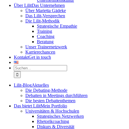
Unternehmenskultur
Über Lilit
Das Unternehmen
Über Marietta Gädeke
Das Lilit-Versprechen
Die Lilit-Methodik
Strategische Empathie
Training
Coaching
Beratung
Unser Trainernetzwerk
Karrierechancen
Kontakt
Get in touch
Suche
nach:
Lilit-Blog
Aktuelles
Die Debating-Methode
Debatten in Meetings durchführen
Die besten Debattenthemen
Das bietet Lilit
Mein Portfolio
Universitäten & Hochschulen
Strategisches Netzwerken
Rhetorikcoaching
Diskurs & Diversität