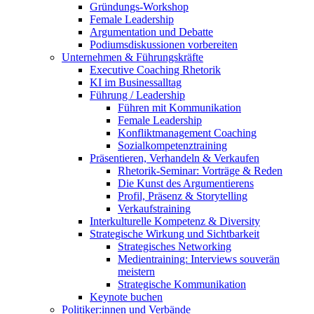
Gründungs-Workshop
Female Leadership
Argumentation und Debatte
Podiumsdiskussionen vorbereiten
Unternehmen & Führungskräfte
Executive Coaching Rhetorik
KI im Businessalltag
Führung / Leadership
Führen mit Kommunikation
Female Leadership
Konfliktmanagement Coaching
Sozialkompetenztraining
Präsentieren, Verhandeln & Verkaufen
Rhetorik-Seminar: Vorträge & Reden
Die Kunst des Argumentierens
Profil, Präsenz & Storytelling
Verkaufstraining
Interkulturelle Kompetenz & Diversity
Strategische Wirkung und Sichtbarkeit
Strategisches Networking
Medientraining: Interviews souverän
meistern
Strategische Kommunikation
Keynote buchen
Politiker:innen und Verbände