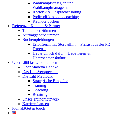
Wahlkampfstrategien und
Wahlkampfmanagement
Rhetorik & Gesprächsführung
Podiendiskussions- coaching
Keynote buchen
Referenzen
Kunden & Partner
Teilnehmer-Stimmen
Auftraggeber-Stimmen
Buchempfehlungen
Erfolgreich mit Storytelling – Praxistipps der PR-
Expertin
Heute bin ich dafür – Debattieren &
Unternehmenskultur
Über Lilit
Das Unternehmen
Über Marietta Gädeke
Das Lilit-Versprechen
Die Lilit-Methodik
Strategische Empathie
Training
Coaching
Beratung
Unser Trainernetzwerk
Karrierechancen
Kontakt
Get in touch