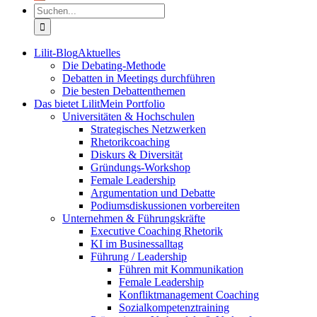
Suche
nach:
Lilit-Blog
Aktuelles
Die Debating-Methode
Debatten in Meetings durchführen
Die besten Debattenthemen
Das bietet Lilit
Mein Portfolio
Universitäten & Hochschulen
Strategisches Netzwerken
Rhetorikcoaching
Diskurs & Diversität
Gründungs-Workshop
Female Leadership
Argumentation und Debatte
Podiumsdiskussionen vorbereiten
Unternehmen & Führungskräfte
Executive Coaching Rhetorik
KI im Businessalltag
Führung / Leadership
Führen mit Kommunikation
Female Leadership
Konfliktmanagement Coaching
Sozialkompetenztraining