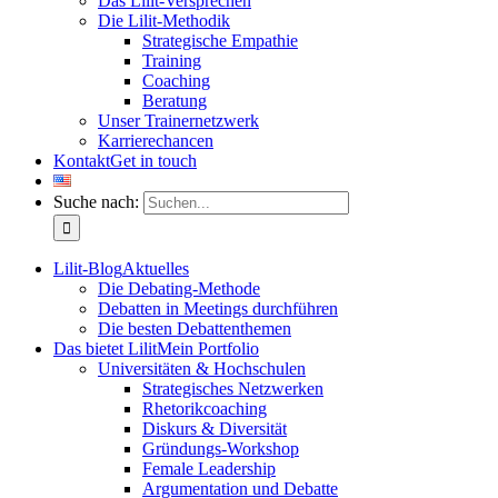
Das Lilit-Versprechen
Die Lilit-Methodik
Strategische Empathie
Training
Coaching
Beratung
Unser Trainernetzwerk
Karrierechancen
Kontakt
Get in touch
Suche nach:
Lilit-Blog
Aktuelles
Die Debating-Methode
Debatten in Meetings durchführen
Die besten Debattenthemen
Das bietet Lilit
Mein Portfolio
Universitäten & Hochschulen
Strategisches Netzwerken
Rhetorikcoaching
Diskurs & Diversität
Gründungs-Workshop
Female Leadership
Argumentation und Debatte