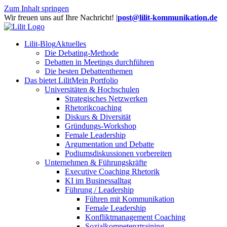
Zum Inhalt springen
Wir freuen uns auf Ihre Nachricht!
|
post@lilit-kommunikation.de
Lilit-Blog
Aktuelles
Die Debating-Methode
Debatten in Meetings durchführen
Die besten Debattenthemen
Das bietet Lilit
Mein Portfolio
Universitäten & Hochschulen
Strategisches Netzwerken
Rhetorikcoaching
Diskurs & Diversität
Gründungs-Workshop
Female Leadership
Argumentation und Debatte
Podiumsdiskussionen vorbereiten
Unternehmen & Führungskräfte
Executive Coaching Rhetorik
KI im Businessalltag
Führung / Leadership
Führen mit Kommunikation
Female Leadership
Konfliktmanagement Coaching
Sozialkompetenztraining