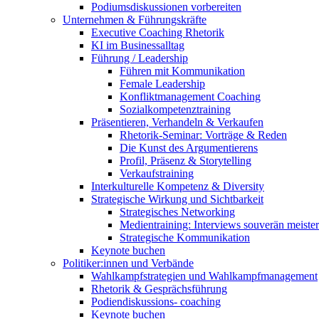
Podiumsdiskussionen vorbereiten
Unternehmen & Führungskräfte
Executive Coaching Rhetorik
KI im Businessalltag
Führung / Leadership
Führen mit Kommunikation
Female Leadership
Konfliktmanagement Coaching
Sozialkompetenztraining
Präsentieren, Verhandeln & Verkaufen
Rhetorik-Seminar: Vorträge & Reden
Die Kunst des Argumentierens
Profil, Präsenz & Storytelling
Verkaufstraining
Interkulturelle Kompetenz & Diversity
Strategische Wirkung und Sichtbarkeit
Strategisches Networking
Medientraining: Interviews souverän meiste
Strategische Kommunikation
Keynote buchen
Politiker:innen und Verbände
Wahlkampfstrategien und Wahlkampfmanagement
Rhetorik & Gesprächsführung
Podiendiskussions- coaching
Keynote buchen