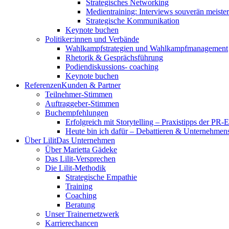
Strategisches Networking
Medientraining: Interviews souverän meiste
Strategische Kommunikation
Keynote buchen
Politiker:innen und Verbände
Wahlkampfstrategien und Wahlkampfmanagement
Rhetorik & Gesprächsführung
Podiendiskussions- coaching
Keynote buchen
Referenzen
Kunden & Partner
Teilnehmer-Stimmen
Auftraggeber-Stimmen
Buchempfehlungen
Erfolgreich mit Storytelling – Praxistipps der PR-
Heute bin ich dafür – Debattieren & Unternehmens
Über Lilit
Das Unternehmen
Über Marietta Gädeke
Das Lilit-Versprechen
Die Lilit-Methodik
Strategische Empathie
Training
Coaching
Beratung
Unser Trainernetzwerk
Karrierechancen