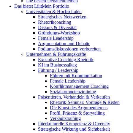
Die besten Debattenthemen
Das bietet Lilit
Mein Portfolio
Universitäten & Hochschulen
Strategisches Netzwerken
Rhetorikcoaching
Diskurs & Diversität
Gründungs-Workshop
Female Leadership
Argumentation und Debatte
Podiumsdiskussionen vorbereiten
Unternehmen & Führungskräfte
Executive Coaching Rhetorik
KI im Businessalltag
Führung / Leadership
Führen mit Kommunikation
Female Leadership
Konfliktmanagement Coaching
Sozialkompetenztraining
Präsentieren, Verhandeln & Verkaufen
Rhetorik-Seminar: Vorträge & Reden
Die Kunst des Argumentierens
Profil, Präsenz & Storytelling
Verkaufstraining
Interkulturelle Kompetenz & Diversity
Strategische Wirkung und Sichtbarkeit