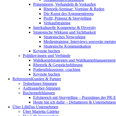
Präsentieren, Verhandeln & Verkaufen
Rhetorik-Seminar: Vorträge & Reden
Die Kunst des Argumentierens
Profil, Präsenz & Storytelling
Verkaufstraining
Interkulturelle Kompetenz & Diversity
Strategische Wirkung und Sichtbarkeit
Strategisches Networking
Medientraining: Interviews souverän meiste
Strategische Kommunikation
Keynote buchen
Politiker:innen und Verbände
Wahlkampfstrategien und Wahlkampfmanagement
Rhetorik & Gesprächsführung
Podiendiskussions- coaching
Keynote buchen
Referenzen
Kunden & Partner
Teilnehmer-Stimmen
Auftraggeber-Stimmen
Buchempfehlungen
Erfolgreich mit Storytelling – Praxistipps der PR-
Heute bin ich dafür – Debattieren & Unternehmens
Über Lilit
Das Unternehmen
Über Marietta Gädeke