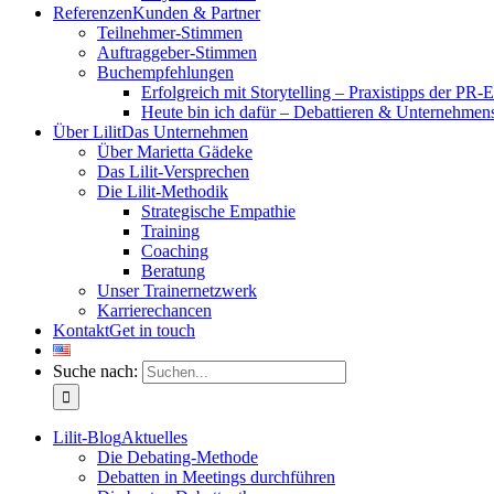
Referenzen
Kunden & Partner
Teilnehmer-Stimmen
Auftraggeber-Stimmen
Buchempfehlungen
Erfolgreich mit Storytelling – Praxistipps der PR-
Heute bin ich dafür – Debattieren & Unternehmens
Über Lilit
Das Unternehmen
Über Marietta Gädeke
Das Lilit-Versprechen
Die Lilit-Methodik
Strategische Empathie
Training
Coaching
Beratung
Unser Trainernetzwerk
Karrierechancen
Kontakt
Get in touch
Suche nach:
Lilit-Blog
Aktuelles
Die Debating-Methode
Debatten in Meetings durchführen