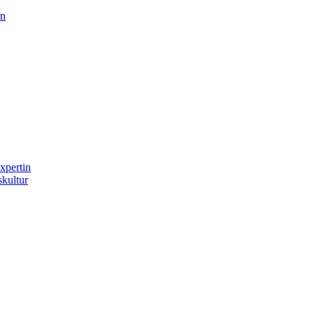
rn
Expertin
kultur