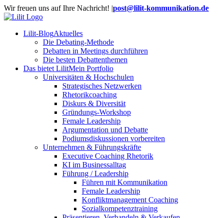
Zum
Wir freuen uns auf Ihre Nachricht!
|
post@lilit-kommunikation.de
Inhalt
springen
Lilit-Blog
Aktuelles
Die Debating-Methode
Debatten in Meetings durchführen
Die besten Debattenthemen
Das bietet Lilit
Mein Portfolio
Universitäten & Hochschulen
Strategisches Netzwerken
Rhetorikcoaching
Diskurs & Diversität
Gründungs-Workshop
Female Leadership
Argumentation und Debatte
Podiumsdiskussionen vorbereiten
Unternehmen & Führungskräfte
Executive Coaching Rhetorik
KI im Businessalltag
Führung / Leadership
Führen mit Kommunikation
Female Leadership
Konfliktmanagement Coaching
Sozialkompetenztraining
Präsentieren, Verhandeln & Verkaufen