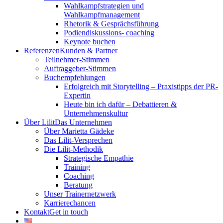
Wahlkampfstrategien und
Wahlkampfmanagement
Rhetorik & Gesprächsführung
Podiendiskussions- coaching
Keynote buchen
Referenzen
Kunden & Partner
Teilnehmer-Stimmen
Auftraggeber-Stimmen
Buchempfehlungen
Erfolgreich mit Storytelling – Praxistipps der PR-
Expertin
Heute bin ich dafür – Debattieren &
Unternehmenskultur
Über Lilit
Das Unternehmen
Über Marietta Gädeke
Das Lilit-Versprechen
Die Lilit-Methodik
Strategische Empathie
Training
Coaching
Beratung
Unser Trainernetzwerk
Karrierechancen
Kontakt
Get in touch