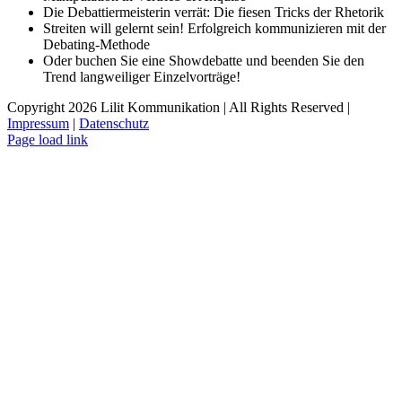
Die Debattiermeisterin verrät: Die fiesen Tricks der Rhetorik
Streiten will gelernt sein! Erfolgreich kommunizieren mit der
Debating-Methode
Oder buchen Sie eine Showdebatte und beenden Sie den
Trend langweiliger Einzelvorträge!
Copyright 2026 Lilit Kommunikation | All Rights Reserved |
Impressum
|
Datenschutz
LinkedIn
X
Facebook
Xing
E-
Page load link
Mail
Nach
oben