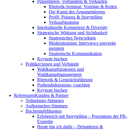
Präsentieren, Verhandeln & Verkaufen
Rhetorik-Seminar: Vorträge & Reden
Die Kunst des Argumentierens
Profil, Präsenz & Storytelling
Verkaufstraining
Interkulturelle Kompetenz & Diversity
Strategische Wirkung und Sichtbarkeit
Strategisches Networking
Medientraining: Interviews souverän
meistern
Strategische Kommunikation
Keynote buchen
Politiker:innen und Verbände
Wahlkampfstrategien und
Wahlkampfmanagement
Rhetorik & Gesprächsführung
Podiendiskussions- coaching
Keynote buchen
Referenzen
Kunden & Partner
Teilnehmer-Stimmen
Auftraggeber-Stimmen
Buchempfehlungen
Erfolgreich mit Storytelling – Praxistipps der PR-
Expertin
Heute bin ich dafür – Debattieren &