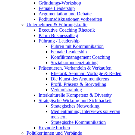
Gründungs-Workshop
Female Leadership
Argumentation und Debatte
Podiumsdiskussionen vorbereiten
Unternehmen & Führungskräfte
Executive Coaching Rhetorik
KI im Businessalltag
Führung / Leadership
Führen mit Kommunikation
Female Leadership
Konfliktmanagement Coaching
Sozialkompetenztraining
Präsentieren, Verhandeln & Verkaufen
Rhetorik-Seminar: Vorträge & Reden
Die Kunst des Argumentierens
Profil, Präsenz & Storytelling
Verkaufstraining
Interkulturelle Kompetenz & Diversity
Strategische Wirkung und Sichtbarkeit
Strategisches Networking
Medientraining: Interviews souverän
meistern
Strategische Kommunikation
Keynote buchen
Politiker:innen und Verbände