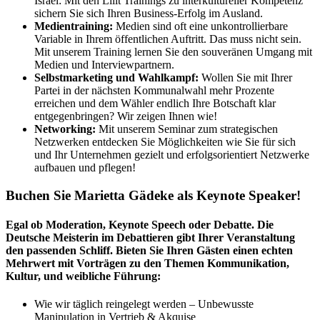
Israel: Mit den Lilit Trainings zu interkultureller Kompetenz
sichern Sie sich Ihren Business-Erfolg im Ausland.
Medientraining:
Medien sind oft eine unkontrollierbare
Variable in Ihrem öffentlichen Auftritt. Das muss nicht sein.
Mit unserem Training lernen Sie den souveränen Umgang mit
Medien und Interviewpartnern.
Selbstmarketing und Wahlkampf:
Wollen Sie mit Ihrer
Partei in der nächsten Kommunalwahl mehr Prozente
erreichen und dem Wähler endlich Ihre Botschaft klar
entgegenbringen? Wir zeigen Ihnen wie!
Networking:
Mit unserem Seminar zum strategischen
Netzwerken entdecken Sie Möglichkeiten wie Sie für sich
und Ihr Unternehmen gezielt und erfolgsorientiert Netzwerke
aufbauen und pflegen!
Buchen Sie Marietta Gädeke als Keynote Speaker!
Egal ob Moderation, Keynote Speech oder Debatte. Die
Deutsche Meisterin im Debattieren gibt Ihrer Veranstaltung
den passenden Schliff. Bieten Sie Ihren Gästen einen echten
Mehrwert mit Vorträgen zu den Themen Kommunikation,
Kultur, und weibliche Führung:
Wie wir täglich reingelegt werden – Unbewusste
Manipulation in Vertrieb & Akquise