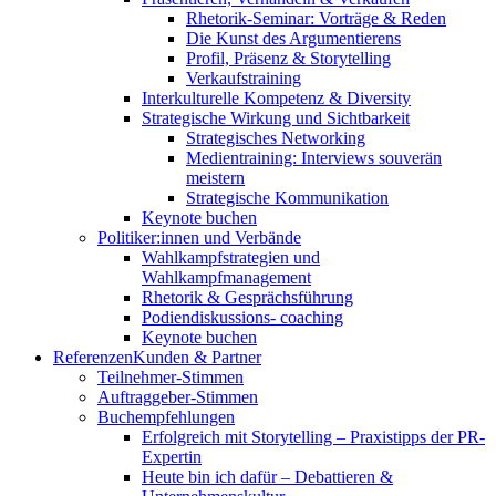
Rhetorik-Seminar: Vorträge & Reden
Die Kunst des Argumentierens
Profil, Präsenz & Storytelling
Verkaufstraining
Interkulturelle Kompetenz & Diversity
Strategische Wirkung und Sichtbarkeit
Strategisches Networking
Medientraining: Interviews souverän
meistern
Strategische Kommunikation
Keynote buchen
Politiker:innen und Verbände
Wahlkampfstrategien und
Wahlkampfmanagement
Rhetorik & Gesprächsführung
Podiendiskussions- coaching
Keynote buchen
Referenzen
Kunden & Partner
Teilnehmer-Stimmen
Auftraggeber-Stimmen
Buchempfehlungen
Erfolgreich mit Storytelling – Praxistipps der PR-
Expertin
Heute bin ich dafür – Debattieren &