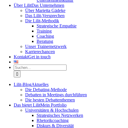
Unternehmenskultur
Über Lilit
Das Unternehmen
Über Marietta Gädeke
Das Lilit-Versprechen
Die Lilit-Methodik
Strategische Empathie
Training
Coaching
Beratung
Unser Trainernetzwerk
Karrierechancen
Kontakt
Get in touch
Suche
nach:
Lilit-Blog
Aktuelles
Die Debating-Methode
Debatten in Meetings durchführen
Die besten Debattenthemen
Das bietet Lilit
Mein Portfolio
Universitäten & Hochschulen
Strategisches Netzwerken
Rhetorikcoaching
Diskurs & Diversität