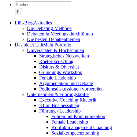
Suche
nach:
Lilit-Blog
Aktuelles
Die Debating-Methode
Debatten in Meetings durchführen
Die besten Debattenthemen
Das bietet Lilit
Mein Portfolio
Universitäten & Hochschulen
Strategisches Netzwerken
Rhetorikcoaching
Diskurs & Diversität
Gründungs-Workshop
Female Leadership
Argumentation und Debatte
Podiumsdiskussionen vorbereiten
Unternehmen & Führungskräfte
Executive Coaching Rhetorik
KI im Businessalltag
Führung / Leadership
Führen mit Kommunikation
Female Leadership
Konfliktmanagement Coaching
Sozialkompetenztraining